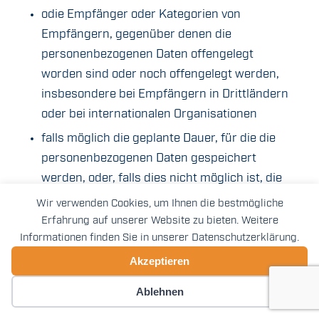
odie Empfänger oder Kategorien von
Empfängern, gegenüber denen die
personenbezogenen Daten offengelegt
worden sind oder noch offengelegt werden,
insbesondere bei Empfängern in Drittländern
oder bei internationalen Organisationen
falls möglich die geplante Dauer, für die die
personenbezogenen Daten gespeichert
werden, oder, falls dies nicht möglich ist, die
Kriterien für die Festlegung dieser Dauer
Wir verwenden Cookies, um Ihnen die bestmögliche
Erfahrung auf unserer Website zu bieten. Weitere
das Bestehen eines Rechts auf Berichtigung
Informationen finden Sie in unserer Datenschutzerklärung.
oder Löschung der sie betreffenden
Akzeptieren
personenbezogenen Daten oder auf
Einschränkung der Verarbeitung durch den
Cookie-Einstellungen
Ablehnen
Verantwortlichen oder eines