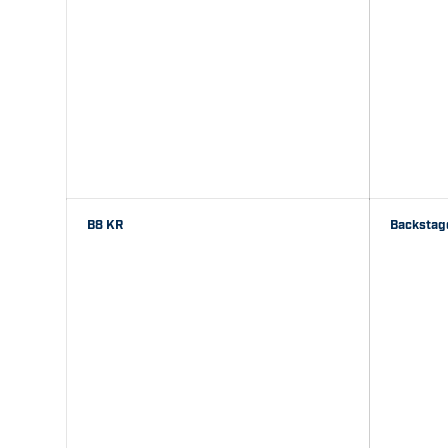
B8 KR
Backstage