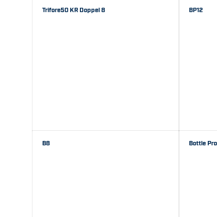
Trifore50 KR Doppel 8
BP12
B8
Bottle Pr