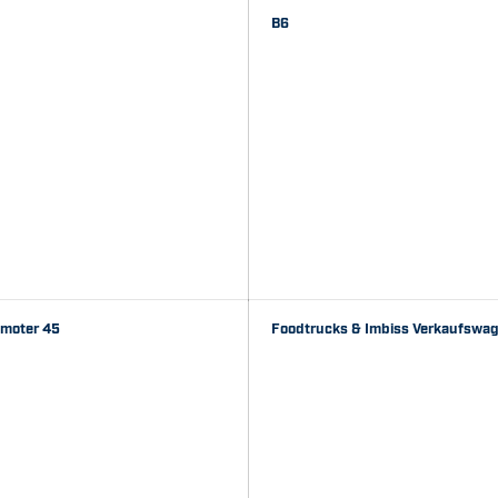
B6
omoter 45
Foodtrucks & Imbiss Verkaufswa