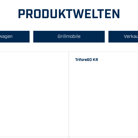
PRODUKTWELTEN
wagen
Grillmobile
Verka
Trifore60 KR