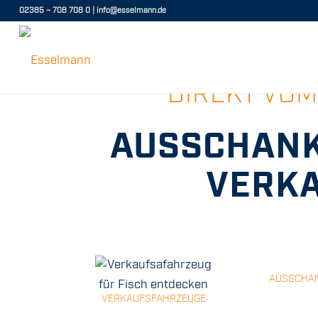
02385 – 708 708 0
|
info@esselmann.de
DIREKT VOM
AUSSCHANK
VERK
AUSSCHA
VERKAUFSFAHRZEUGE