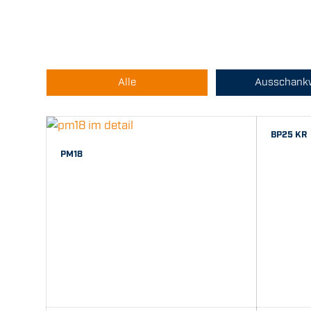
Alle
Ausschank
BP25 KR
PM18