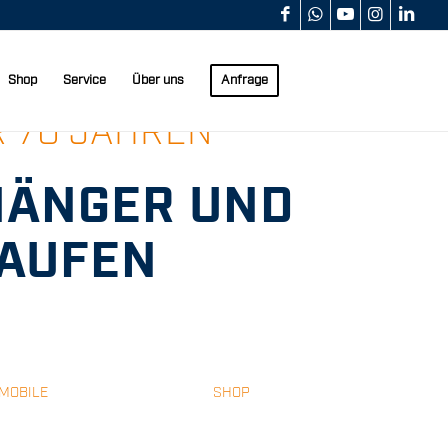
Shop
Service
Über uns
Anfrage
Weiter
R 70 JAHREN
HÄNGER UND
AUFEN
MOBILE
SHOP