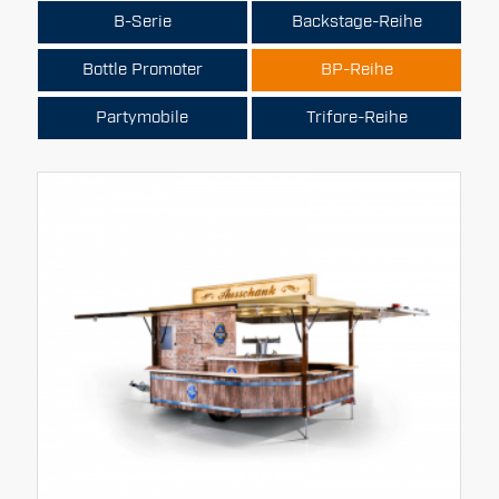
B-Serie
Backstage-Reihe
Bottle Promoter
BP-Reihe
Partymobile
Trifore-Reihe